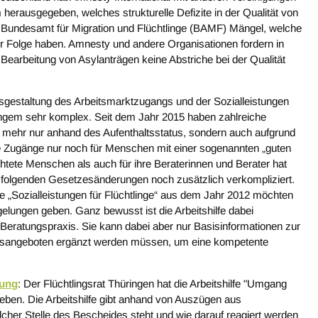
erausgegeben, welches strukturelle Defizite in der Qualität von
m Bundesamt für Migration und Flüchtlinge (BAMF) Mängel, welche
ur Folge haben. Amnesty und andere Organisationen fordern in
arbeitung von Asylanträgen keine Abstriche bei der Qualität
Ausgestaltung des Arbeitsmarktzugangs und der Sozialleistungen
angem sehr komplex. Seit dem Jahr 2015 haben zahlreiche
 mehr nur anhand des Aufenthaltsstatus, sondern auch aufgrund
he Zugänge nur noch für Menschen mit einer sogenannten „guten
htete Menschen als auch für ihre Beraterinnen und Berater hat
r folgenden Gesetzesänderungen noch zusätzlich verkompliziert.
lfe „Sozialleistungen für Flüchtlinge“ aus dem Jahr 2012 möchten
elungen geben. Ganz bewusst ist die Arbeitshilfe dabei
ie Beratungspraxis. Sie kann dabei aber nur Basisinformationen zur
dungsangeboten ergänzt werden müssen, um eine kompetente
nung
: Der Flüchtlingsrat Thüringen hat die Arbeitshilfe "Umgang
en. Die Arbeitshilfe gibt anhand von Auszügen aus
cher Stelle des Bescheides steht und wie darauf reagiert werden