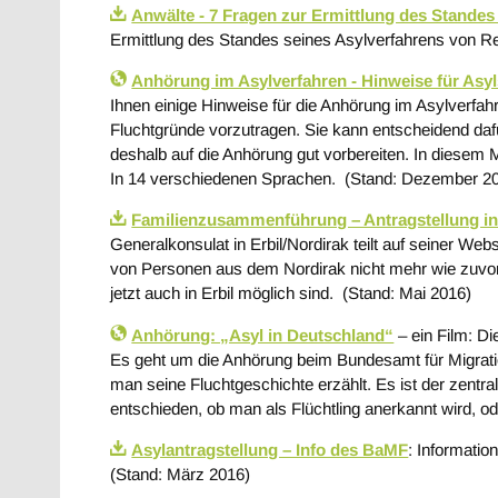
Anwälte - 7 Fragen zur Ermittlung des Standes
Ermittlung des Standes seines Asylverfahrens von R
Anhörung im Asylverfahren - Hinweise für Asy
Ihnen einige Hinweise für die Anhörung im Asylverfahr
Fluchtgründe vorzutragen. Sie kann entscheidend dafür
deshalb auf die Anhörung gut vorbereiten. In diesem 
In 14 verschiedenen Sprachen. (Stand: Dezember 2
Familienzusammenführung – Antragstellung in d
Generalkonsulat in Erbil/Nordirak teilt auf seiner We
von Personen aus dem Nordirak nicht mehr wie zuvor
jetzt auch in Erbil möglich sind. (Stand: Mai 2016)
Anhörung: „Asyl in Deutschland“
– ein Film: Di
Es geht um die Anhörung beim Bundesamt für Migrati
man seine Fluchtgeschichte erzählt. Es ist der zent
entschieden, ob man als Flüchtling anerkannt wird, od
Asylantragstellung – Info des BaMF
: Informatio
(Stand: März 2016)