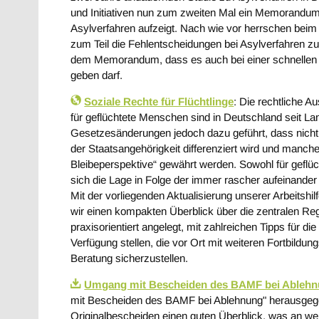
und Initiativen nun zum zweiten Mal ein Memorandum h
Asylverfahren aufzeigt. Nach wie vor herrschen bei
zum Teil die Fehlentscheidungen bei Asylverfahren z
dem Memorandum, dass es auch bei einer schnellen Be
geben darf.
Soziale Rechte für Flüchtlinge
: Die rechtliche 
für geflüchtete Menschen sind in Deutschland seit L
Gesetzesänderungen jedoch dazu geführt, dass nicht
der Staatsangehörigkeit differenziert wird und manc
Bleibeperspektive“ gewährt werden. Sowohl für geflüc
sich die Lage in Folge der immer rascher aufeinande
Mit der vorliegenden Aktualisierung unserer Arbeitshi
wir einen kompakten Überblick über die zentralen Reg
praxisorientiert angelegt, mit zahlreichen Tipps für d
Verfügung stellen, die vor Ort mit weiteren Fortbil
Beratung sicherzustellen.
Umgang mit Bescheiden des BAMF bei Ableh
mit Bescheiden des BAMF bei Ablehnung" herausgegeb
Originalbescheiden einen guten Überblick, was an wel