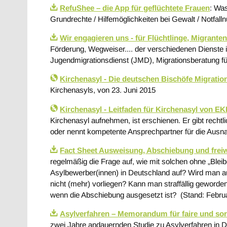
RefuShee – die App für geflüchtete Frauen
: Wa
Grundrechte / Hilfemöglichkeiten bei Gewalt / Notfal
Wir engagieren uns - für Flüchtlinge, Migrant
Förderung, Wegweiser.... der verschiedenen Dienste i
Jugendmigrationsdienst (JMD), Migrationsberatung f
Kirchenasyl - Die deutschen Bischöfe Migrat
Kirchenasyls, von 23. Juni 2015
Kirchenasyl - Leitfaden für Kirchenasyl von E
Kirchenasyl aufnehmen, ist erschienen. Er gibt rechtli
oder nennt kompetente Ansprechpartner für die Aus
Fact Sheet Ausweisung, Abschiebung und freiw
regelmäßig die Frage auf, wie mit solchen ohne „Ble
Asylbewerber(innen) in Deutschland auf? Wird man a
nicht (mehr) vorliegen? Kann man straffällig geword
wenn die Abschiebung ausgesetzt ist? (Stand: Febru
Asylverfahren – Memorandum für faire und sorg
zwei Jahre andauernden Studie zu Asylverfahren in D