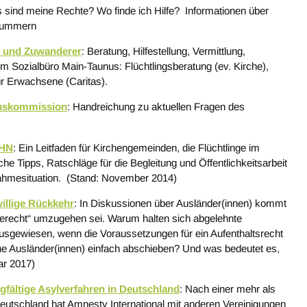
s sind meine Rechte? Wo finde ich Hilfe? Informationen über
lnummern
en und Zuwanderer
: Beratung, Hilfestellung, Vermittlung,
m Sozialbüro Main-Taunus: Flüchtlingsberatung (ev. Kirche),
ür Erwachsene (Caritas).
ionskommission
: Handreichung zu aktuellen Fragen des
KHN
: Ein Leitfaden für Kirchengemeinden, die Flüchtlinge im
che Tipps, Ratschläge für die Begleitung und Öffentlichkeitsarbeit
nahmesituation. (Stand: November 2014)
illige Rückkehr
: In Diskussionen über Ausländer(innen) kommt
iberecht“ umzugehen sei. Warum halten sich abgelehnte
usgewiesen, wenn die Voraussetzungen für ein Aufenthaltsrecht
ene Ausländer(innen) einfach abschieben? Und was bedeutet es,
ar 2017)
fältige Asylverfahren in Deutschland
: Nach einer mehr als
eutschland hat Amnesty International mit anderen Vereinigungen