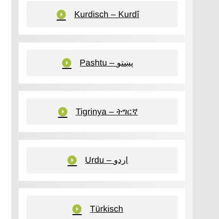
Kurdisch – Kurdî
Pashtu – پښتو
Tigrinya – ትግርኛ
Urdu – اردو
Türkisch