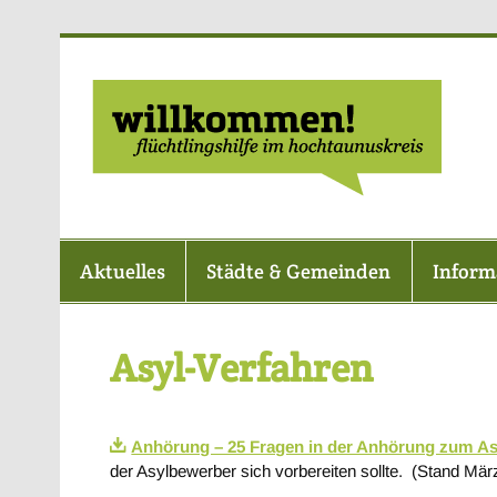
Zum
Inhalt
springen
F
Aktuelles
Städte & Gemeinden
Inform
Asyl-Verfahren
Anhörung – 25 Fragen in der Anhörung zum As
der Asylbewerber sich vorbereiten sollte. (Stand Mär