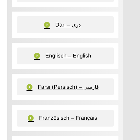
Dari – دری
Englisch – English
Farsi (Persisch) – فارسی
Französisch – Français