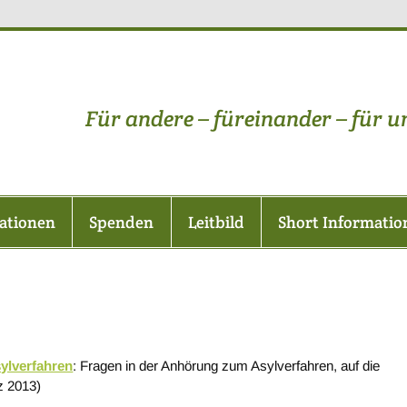
lüchtlingshilfe-im-Hochta
Für andere – füreinander – für u
ationen
Spenden
Leitbild
Short Informatio
ylverfahren
: Fragen in der Anhörung zum Asylverfahren, auf die
z 2013)