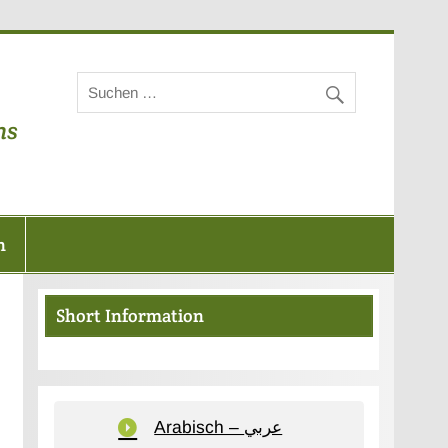
unuskreis
ns
n
Short Information
Arabisch – عربي