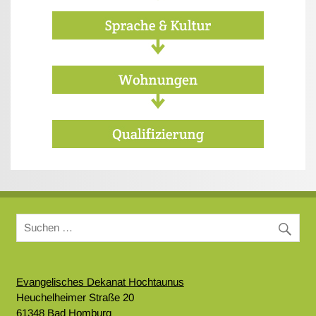
Evangelisches Dekanat Hochtaunus
Heuchelheimer Straße 20
61348 Bad Homburg