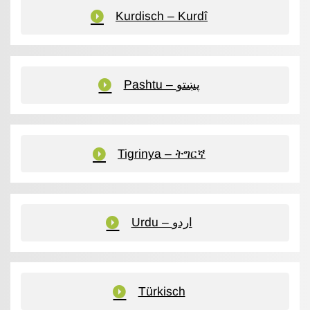
Kurdisch – Kurdî
Pashtu – پښتو
Tigrinya – ትግርኛ
Urdu – اردو
Türkisch