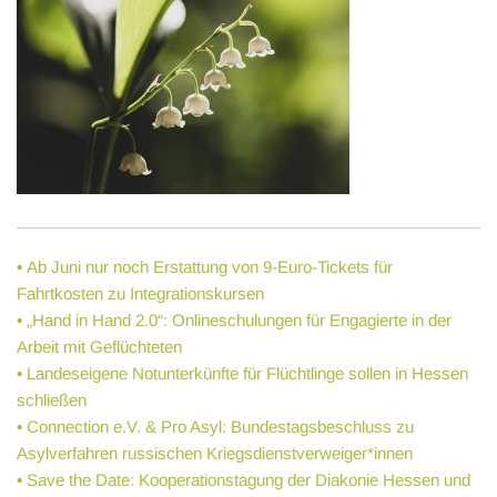
•
Ab Juni nur noch Erstattung von 9-Euro-Tickets für
Fahrtkosten zu Integrationskursen
•
„Hand in Hand 2.0“: Onlineschulungen für Engagierte in der
Arbeit mit Geflüchteten
•
Landeseigene Notunterkünfte für Flüchtlinge sollen in Hessen
schließen
•
Connection e.V. & Pro Asyl: Bundestagsbeschluss zu
Asylverfahren russischen Kriegsdienstverweiger*innen
•
Save the Date: Kooperationstagung der Diakonie Hessen und