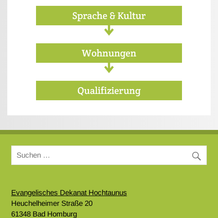
Evangelisches Dekanat Hochtaunus
Heuchelheimer Straße 20
61348 Bad Homburg