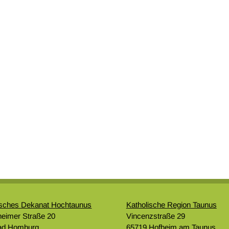
isches Dekanat Hochtaunus
Katholische Region Taunus
eimer Straße 20
Vincenzstraße 29
ad Homburg
65719 Hofheim am Taunus