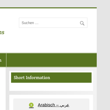
unuskreis
ns
n
Short Information
Arabisch – عربي