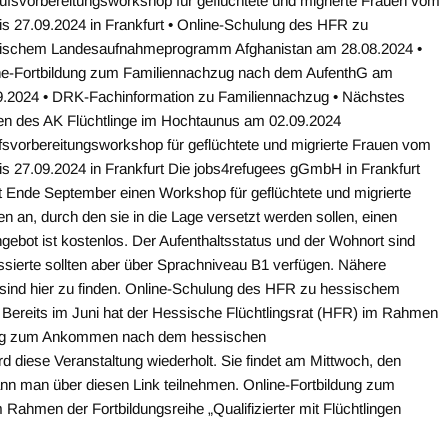
rufsvorbereitungsworkshop für geflüchtete und migrierte Frauen vom
is 27.09.2024 in Frankfurt • Online-Schulung des HFR zu
ischem Landesaufnahmeprogramm Afghanistan am 28.08.2024 •
ne-Fortbildung zum Familiennachzug nach dem AufenthG am
9.2024 • DRK-Fachinformation zu Familiennachzug • Nächstes
fen des AK Flüchtlinge im Hochtaunus am 02.09.2024
fsvorbereitungsworkshop für geflüchtete und migrierte Frauen vom
is 27.09.2024 in Frankfurt Die jobs4refugees gGmbH in Frankfurt
et Ende September einen Workshop für geflüchtete und migrierte
n an, durch den sie in die Lage versetzt werden sollen, einen
gebot ist kostenlos. Der Aufenthaltsstatus und der Wohnort sind
essierte sollten aber über Sprachniveau B1 verfügen. Nähere
 sind hier zu finden. Online-Schulung des HFR zu hessischem
reits im Juni hat der Hessische Flüchtlingsrat (HFR) im Rahmen
tung zum Ankommen nach dem hessischen
iese Veranstaltung wiederholt. Sie findet am Mittwoch, den
ann man über diesen Link teilnehmen. Online-Fortbildung zum
hmen der Fortbildungsreihe „Qualifizierter mit Flüchtlingen