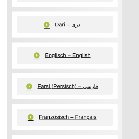
Dari – دری
Englisch – English
Farsi (Persisch) – فارسی
Französisch – Français