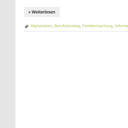
» Weiterlesen
Afghanistan
,
Berufseinstieg
,
Familiennachzug
,
Informa