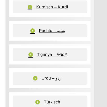
Kurdisch – Kurdî
Pashtu – پښتو
Tigrinya – ትግርኛ
Urdu – اردو
Türkisch