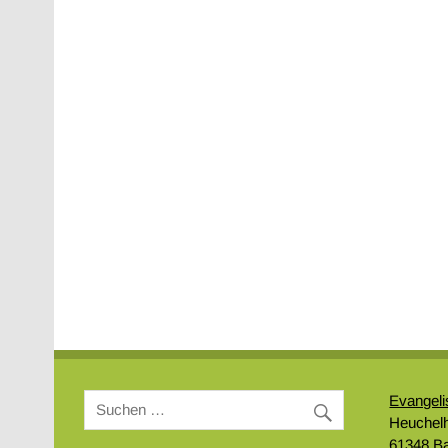
Evangel
Heuchelh
61348 B