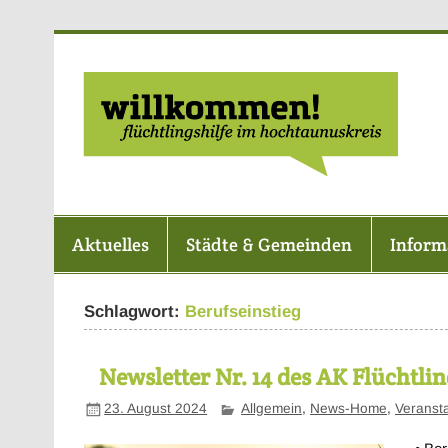
Zum
Inhalt
springen
F
Aktuelles
Städte & Gemeinden
Inform
Schlagwort:
Berufseinstieg
Newsletter Nr. 14 des AK Flüchtl
23. August 2024
Allgemein
,
News-Home
,
Veranst