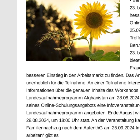
• Be
23. b
hess
Onli
25.0
Tref
Beru
23. b
biet
Fraue
besseren Einstieg in den Arbeitsmarkt zu finden. Das An
unerheblich für die Teilnahme. An einer Teilnahme Inter
Informationen über die genauen Inhalte des Workshops
Landesaufnahmeprogramm Afghanistan am 28.08.2024 Be
seines Online-Schulungsangebots eine Infoveranstal
Landesaufnahmeprogramm angeboten. Ende August wird d
28.08.2024, um 18:00 Uhr statt. An der Veranstaltung k
Familiennachzug nach dem AufenthG am 25.09.2024 Im Ra
arbeiten“ gibt es