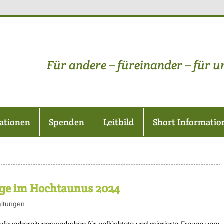
lüchtlingshilfe-im-Hochta
Für andere – füreinander – für u
ationen
Spenden
Leitbild
Short Informatio
inge im Hochtaunus 2024
altungen