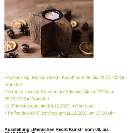
•
Ausstellung „Mensch Recht Kunst“ vom 08. bis 23.12.2023 in
Frankfurt
•
Veranstaltung im Rahmen der Adveniat-Aktion 2023 am
09.12.2023 in Frankfurt
•
2. Friedensgebet am 08.12.2023 in Oberursel
•
Treffen des AK Flüchtlinge am 11.12.2023 um 17:30 Uhr
Ausstellung „Menschen Recht Kunst“ vom 08. bis