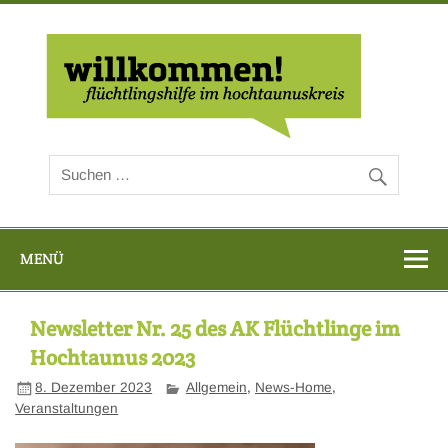
Zum
Inhalt
springen
Flüc
Hoch
MENÜ
Newsletter Nr. 25 des AK Flüchtlinge im
Hochtaunus 2023
8. Dezember 2023
Allgemein
,
News-Home
,
Veranstaltungen