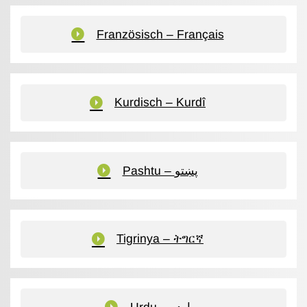
Französisch – Français
Kurdisch – Kurdî
Pashtu – پښتو
Tigrinya – ትግርኛ
Urdu – اردو