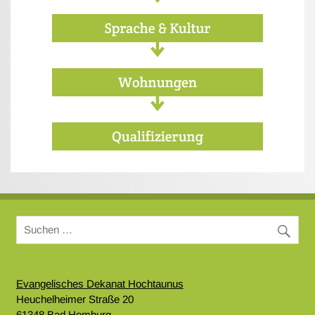
Evangelisches Dekanat Hochtaunus
Heuchelheimer Straße 20
61348 Bad Homburg