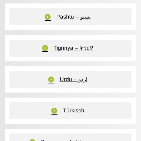
Pashtu – پښتو
Tigrinya – ትግርኛ
Urdu – اردو
Türkisch