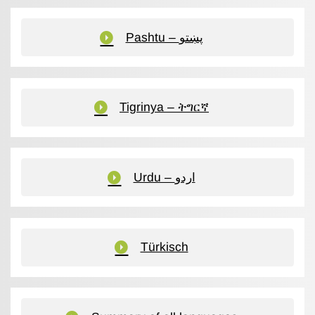
Pashtu – پښتو
Tigrinya – ትግርኛ
Urdu – اردو
Türkisch