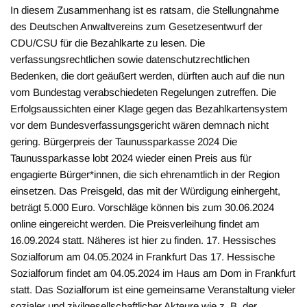
In diesem Zusammenhang ist es ratsam, die Stellungnahme
des Deutschen Anwaltvereins zum Gesetzesentwurf der
CDU/CSU für die Bezahlkarte zu lesen. Die
verfassungsrechtlichen sowie datenschutzrechtlichen
Bedenken, die dort geäußert werden, dürften auch auf die nun
vom Bundestag verabschiedeten Regelungen zutreffen. Die
Erfolgsaussichten einer Klage gegen das Bezahlkartensystem
vor dem Bundesverfassungsgericht wären demnach nicht
gering. Bürgerpreis der Taunussparkasse 2024 Die
Taunussparkasse lobt 2024 wieder einen Preis aus für
engagierte Bürger*innen, die sich ehrenamtlich in der Region
einsetzen. Das Preisgeld, das mit der Würdigung einhergeht,
beträgt 5.000 Euro. Vorschläge können bis zum 30.06.2024
online eingereicht werden. Die Preisverleihung findet am
16.09.2024 statt. Näheres ist hier zu finden. 17. Hessisches
Sozialforum am 04.05.2024 in Frankfurt Das 17. Hessische
Sozialforum findet am 04.05.2024 im Haus am Dom in Frankfurt
statt. Das Sozialforum ist eine gemeinsame Veranstaltung vieler
sozialer und zivilgesellschaftlicher Akteure wie z. B. der