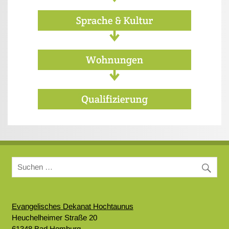
Evangelisches Dekanat Hochtaunus
Heuchelheimer Straße 20
61348 Bad Homburg