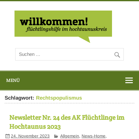
Zum
Inhalt
springen
Flüc
Hoch
MENÜ
Schlagwort:
Rechtspopulismus
Newsletter Nr. 24 des AK Flüchtlinge im
Hochtaunus 2023
24. November 2023
Allgemein
,
News-Home
,