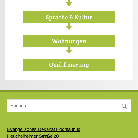
Evangelisches Dekanat Hochtaunus
Heuchelheimer Straße 20