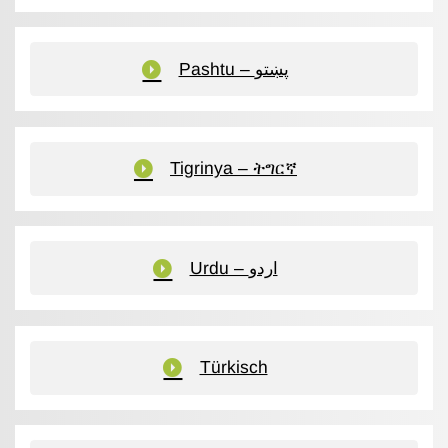
Pashtu – پښتو
Tigrinya – ትግርኛ
Urdu – اردو
Türkisch