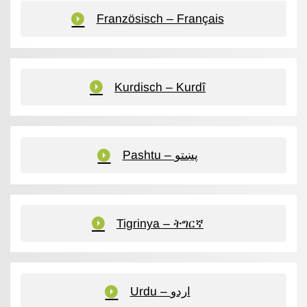
Französisch – Français
Kurdisch – Kurdî
Pashtu – پښتو
Tigrinya – ትግርኛ
Urdu – اردو