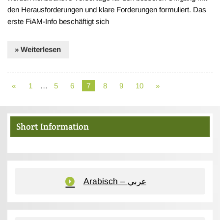
den Herausforderungen und klare Forderungen formuliert. Das
erste FiAM-Info beschäftigt sich
» Weiterlesen
«
1
…
5
6
7
8
9
10
»
Short Information
Arabisch – عربي