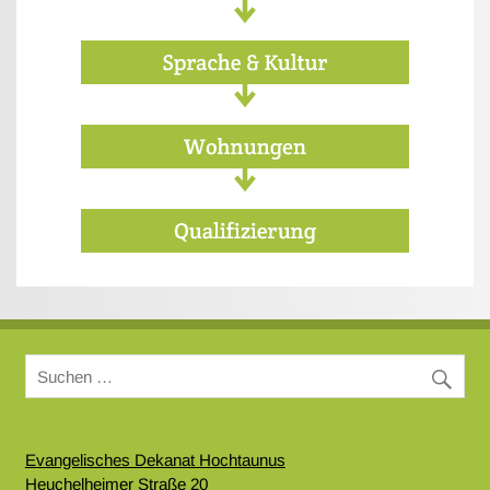
Evangelisches Dekanat Hochtaunus
Heuchelheimer Straße 20