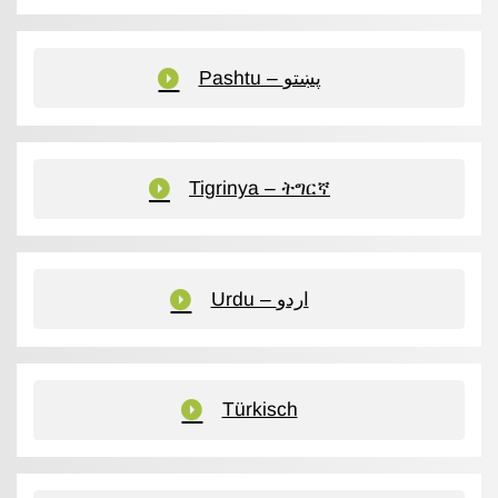
Pashtu – پښتو
Tigrinya – ትግርኛ
Urdu – اردو
Türkisch